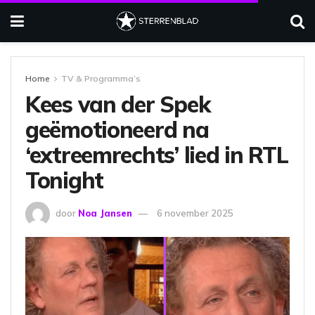
Home
TV & Programma’s
Kees van der Spek
geëmotioneerd na
‘extreemrechts’ lied in RTL
Tonight
door
Noa Jansen
6 november 2025