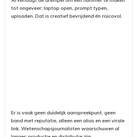
AI
verlaagt de drempel om een nummer te maken
tot ongeveer: laptop open, prompt typen,
uploaden. Dat is creatief bevrijdend én risicovol.
Er is vaak geen duidelijk aanspreekpunt, geen
band met reputatie, alleen een alias en een virale
link. Wetenschapsjournalisten waarschuwen al
langer: productie en distributie zijn