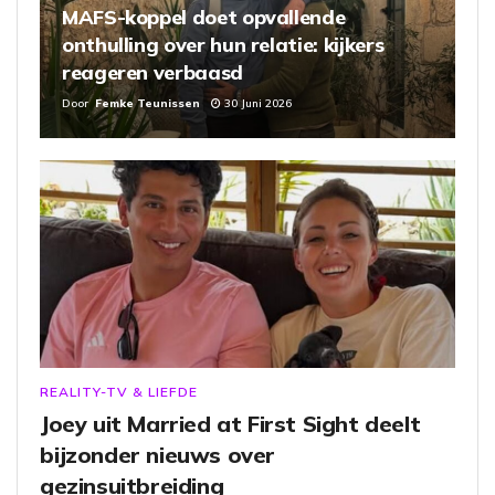
MAFS-koppel doet opvallende
onthulling over hun relatie: kijkers
reageren verbaasd
Door
Femke Teunissen
30 Juni 2026
REALITY-TV & LIEFDE
Joey uit Married at First Sight deelt
bijzonder nieuws over
gezinsuitbreiding