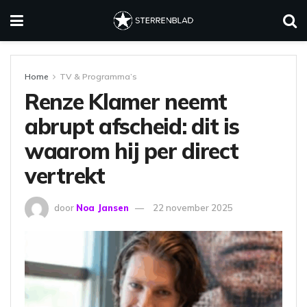
Home
TV & Programma’s
Renze Klamer neemt
abrupt afscheid: dit is
waarom hij per direct
vertrekt
door
Noa Jansen
22 november 2025