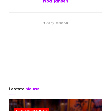
Noa Jansen
▼ Ad by Refinery89
Laatste
nieuws
TV & PROGRAMMA’S