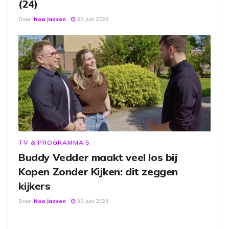
(24)
Door
Noa Jansen
30 Juni 2026
TV & PROGRAMMA’S
Buddy Vedder maakt veel los bij
Kopen Zonder Kijken: dit zeggen
kijkers
Door
Noa Jansen
30 Juni 2026